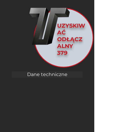
UZYSKIW
AĆ
ODŁĄCZ
ALNY
379
Dane techniczne