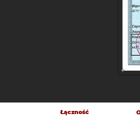
Łączność
O
H
Ukraina, 42202, obwód sumski,
rejon sumski, miasto Lebedyn,
M
ULICA SICHOVA, bud. 80