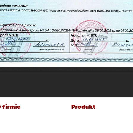
 firmie
Produkt
istoria firmy
Suwnice końcowe
arka i znak towarowy
Zawory odłączające