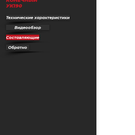
КОНЕЧНЫЙ
УК190
Технические характеристики
Видеообзор
Составляющие
Обратно