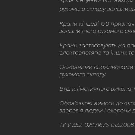
Кран кінцевий 190 викори
рухомого складу залізниць
Крани кінцеві 190 признач
залізничного рухомого скла
Крани застосовують на па
електропотягів та інших т
Основними споживачами кр
рухомого складу.
Вид кліматичного виконання
Обов’язкові вимоги до якос
здоров’я людей і охорони до
ТУ У 35.2-02971676-013:200