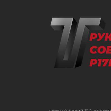
РУ
СО
Р17