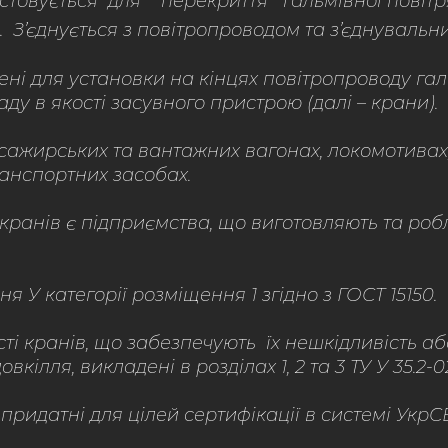
стовується для перекриття гальмівної повітр
. З’єднується з повітропроводом та з’єднувальн
ені для установки на кінцях повітропроводу гал
ду в якості засувного пристрою (далі – крани).
сажирських та вантажних вагонах, локомотивах,
ранспортних засобах.
анів є підприємства, що виготовляють та робл
 У категорії розміщення 1 згідно з ГОСТ 15150.
ті кранів, що забезпечують їх нешкідливість аб
вкілля, викладені в розділах 1, 2 та 3 ТУ У 35.2-0
8 придатні для цілей сертифікації в системі Укр