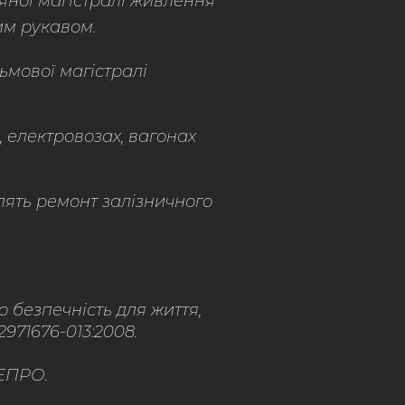
яної магістралі живлення
им рукавом.
ьмової магістралі
 електровозах, вагонах
ять ремонт залізничного
о безпечність для життя,
2971676-013:2008.
СЕПРО.