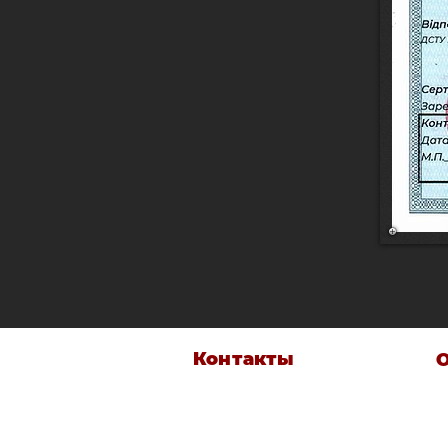
Контакты
И
Украина, 42202, Сумская обл.,
Сумский р-н, г. Лебедин, УЛИЦА
Т
СЕЧЕВАЯ, дом 80