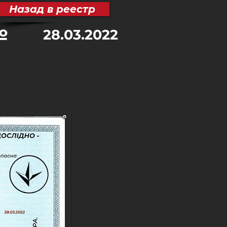
Назад в реестр
№
28.03.2022