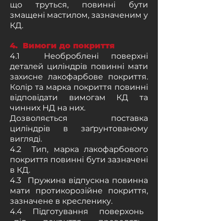
що труться, повинні бути
змащені мастилом, зазначеним у
КД.
4. Вимоги до покриття
4.1 Необроблені поверхні
деталей циліндрів повинні мати
захисне лакофарбове покриття.
Колір та марка покриття повинні
відповідати вимогам КД та
чинних НД на них.
Дозволяється поставка
циліндрів в заґрунтованому
вигляді.
4.2 Тип, марка лакофарбового
покриття повинні бути зазначені
в КД.
4.3 Пружина відпускна повинна
мати протикорозійне покриття,
зазначене в кресленику.
4.4 Підготування поверхонь