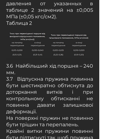
давления от указанных в
таблице 2 значений на ±0,005
МПа (±0,05 кгс/см2).
Таблица 2
3.6 Найбільший хід поршня – 240
мм.
3.7 Відпускна пружина повинна
бути шестикратно обтиснута до
доторкання витків і при
контрольному обтисканні не
повинна давати залишкової
деформації.
На поверхні пружин не повинно
бути тріщин та перепалень.
Крайні витки пружини повинні
бути підтиснуті так, щоб пружина