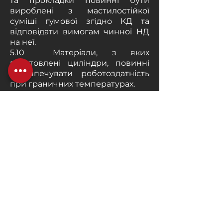
та прокладки повинні бути
вироблені з мастилостійкої
суміші гумової згідно КД та
відповідати вимогам чинної НД
на неї.
5.10 Матеріали, з яких
виготовлені циліндри, повинні
забезпечувати роботоздатність
при граничних температурах.
6. Комплектність
6.1 До комплекту постачання
повинні входити:
– циліндр у зборі,
укомплектований згідно зі
специфікацією 188Б.000;
– настанова щодо
експлуатування;
– паспорт (на партію виробів)
згідно з ДСТУ ГОСТ 2.601;
6.2 Партія циліндрів, що
поставляються, повинна