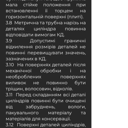
мала стійке положення при
встановленні її торцем на
горизонтальній поверхні (плиті).
3.8 Метрична та трубна нарізь на
деталях циліндра повинна
відповідати вимогам КД.
3.9 Допустимі граничні
відхилення розмірів деталей не
повинні перевищувати значень,
зазначених в КД.
3.10 На поверхнях деталей після
механічної обробки і на
необроблених поверхнях
виливок не повинно бути
тріщин, волосовин, відколів.
3.11 Перед складанням всі деталі
циліндрів повинні бути очищені
від забруднень, вологи,
пакувального матеріалу та
матеріалів для консервації.
3.12 Поверхні деталей циліндрів,