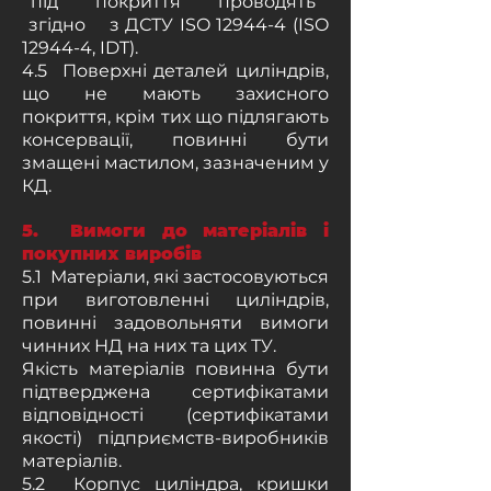
під покриття проводять
згідно з ДСТУ ISO 12944-4 (ISO
12944-4, IDT).
4.5 Поверхні деталей циліндрів,
що не мають захисного
покриття, крім тих що підлягають
консервації, повинні бути
змащені мастилом, зазначеним у
КД.
5. Вимоги до матеріалів i
покупних виробів
5.1 Матеріали, які застосовуються
при виготовленні циліндрів,
повинні задовольняти вимоги
чинних НД на них та цих ТУ.
Якість матеріалів повинна бути
підтверджена сертифікатами
відповідності (сертифікатами
якості) підприємств-виробників
матеріалів.
5.2 Корпус циліндра, кришки