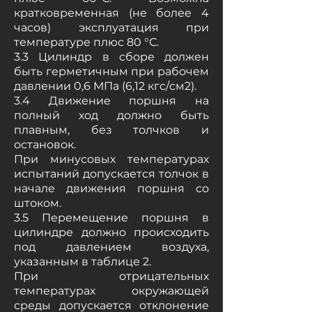
кратковременная (не более 4
часов) эксплуатация при
температуре плюс 80 °С.
3.3 Цилиндр в сборе должен
быть герметичным при рабочем
давлении 0,6 МПа (6,12 кгс/см2).
3.4 Движение поршня на
полный ход должно быть
плавным, без толчков и
остановок.
При минусовых температурах
испытаний допускается толчок в
начале движения поршня со
штоком.
3.5 Перемещение поршня в
цилиндре должно происходить
под давлением воздуха,
указанным в таблице 2.
При отрицательных
температурах окружающей
среды допускается отклонение