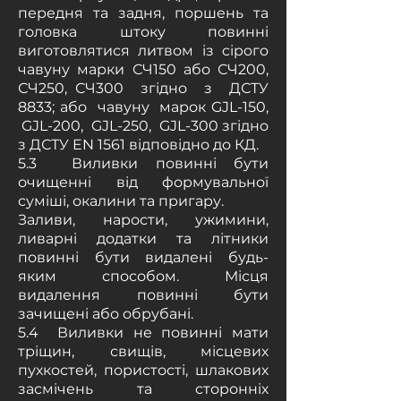
передня та задня, поршень та
головка штоку повинні
виготовлятися литвом із cipoгo
чавуну марки СЧ150 або СЧ200,
СЧ250, СЧ300 згідно з ДСТУ
8833; або чавуну марок GJL-150,
GJL-200, GJL-250, GJL-300 згідно
з ДСТУ EN 1561 відповідно до КД.
5.3 Виливки повинні бути
очищенні від формувальної
суміші, окалини та пригару.
Заливи, нарости, ужимини,
ливарні додатки та літники
повинні бути видалені будь-
яким способом. Місця
видалення повинні бути
зачищені або обрубані.
5.4 Виливки не повинні мати
тріщин, свищів, місцевих
пухкостей, пористості, шлакових
засмічень та сторонніх