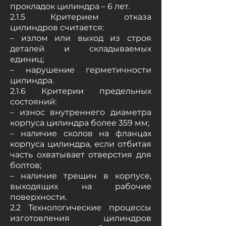
прокладок цилиндра – 6 лет.
2.1.5 Критерием отказа
цилиндров считается:
– излом или выход из строя
деталей и складываемых
единиц;
– нарушение герметичности
цилиндра.
2.1.6 Критерии предельных
состояний:
– износ внутреннего диаметра
корпуса цилиндра более 359 мм;
– наличие сколов на фланцах
корпуса цилиндра, если отбитая
часть охватывает отверстия для
болтов;
– наличие трещин в корпусе,
выходящих на рабочие
поверхности.
2.2 Технологические процессы
изготовления цилиндров