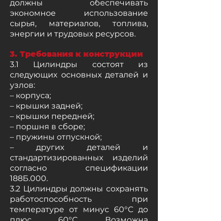
должны обеспечивать
экономное использование
сырья, материалов, топлива,
энергии и трудовых ресурсов.
3. Требования к конструкции
3.1 Цилиндры состоят из
следующих основных деталей и
узлов:
– корпуса;
– крышки задней;
– крышки передней;
– поршня в сборе;
– пружины отпускной;
– других деталей и
стандартизированных изделий
согласно спецификации
188Б.000.
3.2 Цилиндры должны сохранять
работоспособность при
температуре от минус 60°С до
плюс 60°С. Возможна