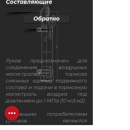
Составляющие
Обратно
Рукав предназначен для
соединения воздушных
магистралей тормоза
смежных единиц подвижного
состава и подачи в тормозную
магистраль воздуха под
давлением до 1 МПа (10 кг/см2).
Основными потребителями
рукавов являются
предприятия Украины и стран