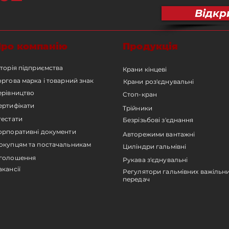
Відкр
Про компанію
Продукція
сторія підприємства
Крани кінцеві
оргова марка і товарний знак
Крани роз'єднувальні
ерівництво
Стоп-кран
ертифікати
Трійники
тестати
Безрізьбові з'єднання
орпоративні документи
Авторежими вантажні
окупцям та постачальникам
Циліндри гальмівні
голошення
Рукава з'єднувальні
акансії
Регулятори гальмівних важільн
передач