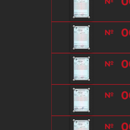
0
№
0
№
0
№
0
№
0
№