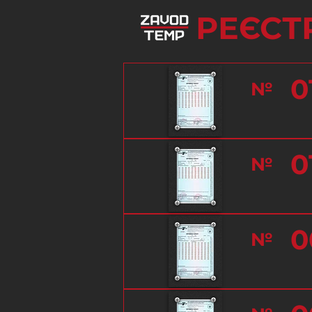
РЕЄСТ
0
№
0
№
0
№