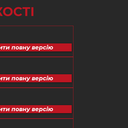
КОСТІ
ити повну версію
ити повну версію
ити повну версію