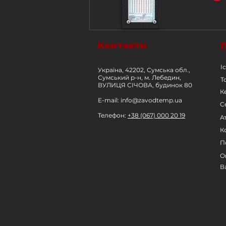
Контакти
І
Україна, 42202, Сумська обл.,
Сумський р-н, м. Лебедин,
Т
ВУЛИЦЯ СІЧОВА, будинок 80
К
E-mail:
info@zavodtemp.ua
С
Телефон:
+38 (067) 000 20 19
А
К
П
О
В