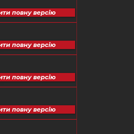
ити повну версію
ити повну версію
ити повну версію
ити повну версію