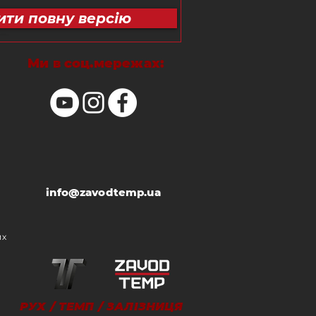
ити повну версію
Ми в соц.мережах:
info@zavodtemp.ua
их
РУХ / ТЕМП / ЗАЛІЗНИЦЯ